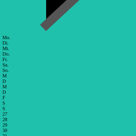
Mo.
Di.
Mi.
Do.
Fr.
Sa.
So.
M
D
M
D
F
S
S
27
28
29
30
31