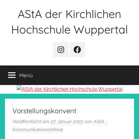
Zum
AStA der Kirchlichen
Inhalt
springen
Hochschule Wuppertal
Instagram
Facebook
Menü
Vorstellungskonvent
Veröffentlicht am
27. Januar 2022
von
AStA -
Kommunikationsreferat