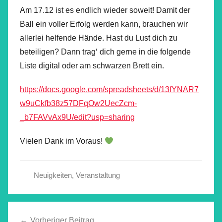
Am 17.12 ist es endlich wieder soweit! Damit der
Ball ein voller Erfolg werden kann, brauchen wir
allerlei helfende Hände. Hast du Lust dich zu
beteiligen? Dann trag‘ dich gerne in die folgende
Liste digital oder am schwarzen Brett ein.
https://docs.google.com/spreadsheets/d/13fYNAR7
w9uCkfb38z57DFqOw2UecZcm-
_b7FAVvAx9U/edit?usp=sharing
Vielen Dank im Voraus!
Neuigkeiten
,
Veranstaltung
Beitragsnavigation
Vorheriger Beitrag