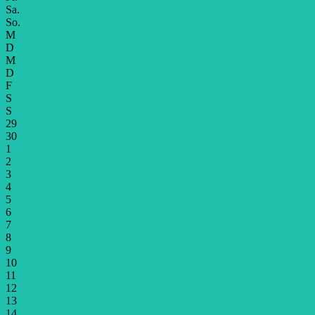
Sa.
So.
M
D
M
D
F
S
S
29
30
1
2
3
4
5
6
7
8
9
10
11
12
13
14