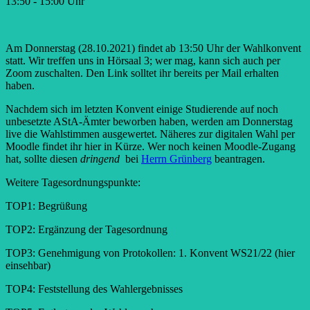
13:50 - 15:00 Uhr
Am Donnerstag (28.10.2021) findet ab 13:50 Uhr der Wahlkonvent
statt. Wir treffen uns in Hörsaal 3; wer mag, kann sich auch per
Zoom zuschalten. Den Link solltet ihr bereits per Mail erhalten
haben.
Nachdem sich im letzten Konvent einige Studierende auf noch
unbesetzte AStA-Ämter beworben haben, werden am Donnerstag
live die Wahlstimmen ausgewertet. Näheres zur digitalen Wahl per
Moodle findet ihr hier in Kürze. Wer noch keinen Moodle-Zugang
hat, sollte diesen
dringend
bei
Herrn Grünberg
beantragen.
Weitere Tagesordnungspunkte:
TOP1: Begrüßung
TOP2: Ergänzung der Tagesordnung
TOP3: Genehmigung von Protokollen: 1. Konvent WS21/22 (hier
einsehbar)
TOP4: Feststellung des Wahlergebnisses