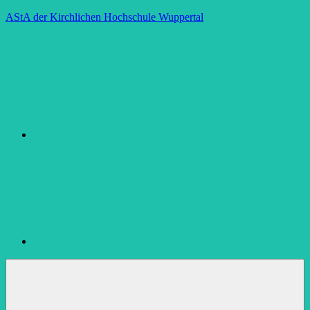
Zum
AStA der Kirchlichen Hochschule Wuppertal
Inhalt
Instagram
springen
Facebook