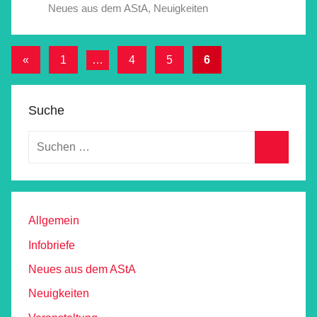
Neues aus dem AStA
,
Neuigkeiten
Beitragsnavigation
Vorherige
«
1
…
4
5
6
Beiträge
Suche
Allgemein
Infobriefe
Neues aus dem AStA
Neuigkeiten