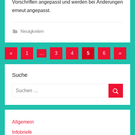
Vorschriften angepasst und werden bei Änderungen
erneut angepasst.
Neuigkeiten
Beitragsnavigation
Vorherige
Nächst
«
1
…
3
4
5
6
»
Beiträge
Beiträg
Suche
Allgemein
Infobriefe