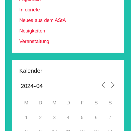
Infobriefe
Neues aus dem AStA
Neuigkeiten
Veranstaltung
Kalender
M
D
M
D
F
S
S
1
2
3
4
5
6
7