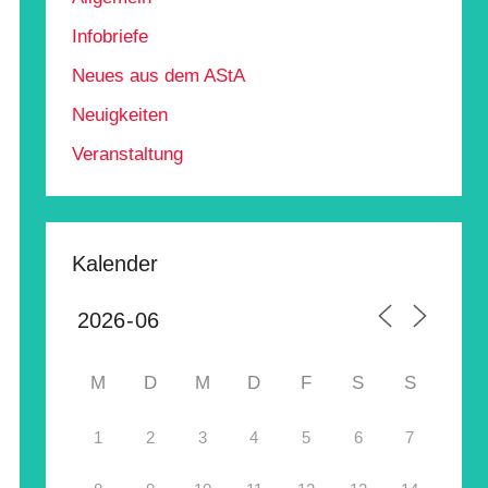
Infobriefe
Neues aus dem AStA
Neuigkeiten
Veranstaltung
Kalender
M
D
M
D
F
S
S
1
2
3
4
5
6
7