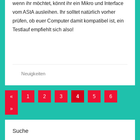
wenn ihr möchtet, könnt ihr ein Mikro und Interface
vom AStA ausleihen. Ihr solltet natürlich vorher
prüfen, ob euer Computer damit kompatibel ist, ein
Testlauf empfiehlt sich also!
Neuigkeiten
Beitragsnavigation
Vorherige
«
1
2
3
4
5
6
Beiträge
Nächste
»
Beiträge
Suche