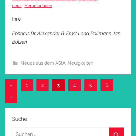
neu2
Herunterladen
Ihre
Ephorus Dr. Alexander B. Ernst Lena Pollmann Jan
Botzen
Neues aus dem AStA
,
Neuigkeiten
Beitragsnavigation
Vorherige
«
1
2
3
4
5
6
Beiträge
Nächste
»
Beiträge
Suche