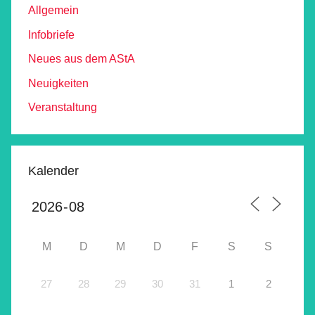
Allgemein
Infobriefe
Neues aus dem AStA
Neuigkeiten
Veranstaltung
Kalender
M
D
M
D
F
S
S
27
28
29
30
31
1
2