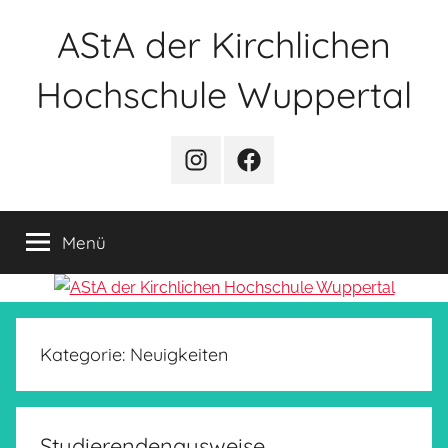
Zum
AStA der Kirchlichen
Inhalt
springen
Hochschule Wuppertal
Instagram
Facebook
Menü
Kategorie:
Neuigkeiten
Studierendenausweise