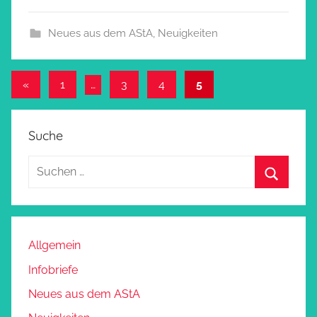
Neues aus dem AStA
,
Neuigkeiten
Beitragsnavigation
Vorherige
«
1
…
3
4
5
Beiträge
Suche
Allgemein
Infobriefe
Neues aus dem AStA