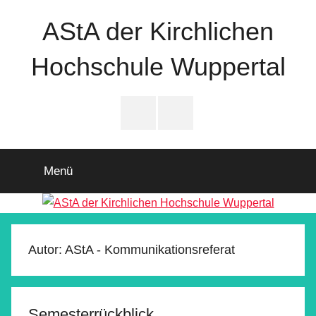
Zum
AStA der Kirchlichen
Inhalt
springen
Hochschule Wuppertal
Instagram
Facebook
Menü
Autor:
AStA - Kommunikationsreferat
Semesterrückblick