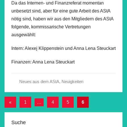
Da das Internen- und Finanzreferat momentan
unbesetzt sind, aber für eine gute Arbeit des AStA
nötig sind, haben wir aus den Mitgliedern des AStA
folgende, kommissarische Vertretungen
ausgewählt:
Intern: Alexej Klippenstein und Anna Lena Steuckart
Finanzen: Anna Lena Steuckart
Neues aus dem AStA
,
Neuigkeiten
Beitragsnavigation
Vorherige
«
1
…
4
5
6
Beiträge
Suche