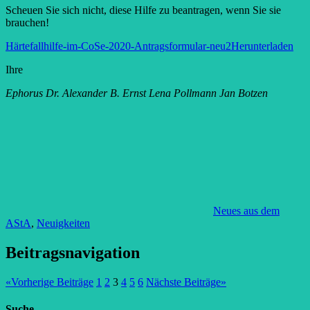
Scheuen Sie sich nicht, diese Hilfe zu beantragen, wenn Sie sie
brauchen!
Härtefallhilfe-im-CoSe-2020-Antragsformular-neu2
Herunterladen
Ihre
Ephorus Dr. Alexander B. Ernst Lena Pollmann Jan Botzen
Neues aus dem
AStA
,
Neuigkeiten
Beitragsnavigation
«
Vorherige Beiträge
1
2
3
4
5
6
Nächste Beiträge
»
Suche