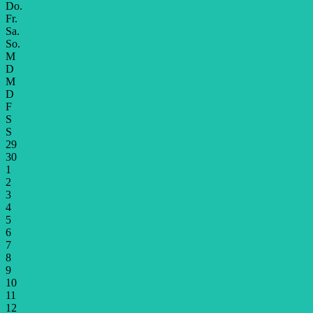
Do.
Fr.
Sa.
So.
M
D
M
D
F
S
S
29
30
1
2
3
4
5
6
7
8
9
10
11
12