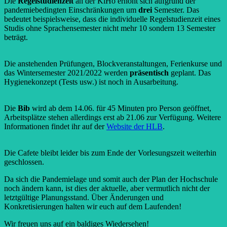
Die
Regelstudienzeit
an der KiHo erhöht sich aufgrund der
pandemiebedingten Einschränkungen um
drei
Semester. Das
bedeutet beispielsweise, dass die individuelle Regelstudienzeit eines
Studis ohne Sprachensemester nicht mehr 10 sondern 13 Semester
beträgt.
Die anstehenden Prüfungen, Blockveranstaltungen, Ferienkurse und
das Wintersemester 2021/2022 werden
präsentisch
geplant. Das
Hygienekonzept (Tests usw.) ist noch in Ausarbeitung.
Die
Bib
wird ab dem 14.06. für 45 Minuten pro Person geöffnet,
Arbeitsplätze stehen allerdings erst ab 21.06 zur Verfügung. Weitere
Informationen findet ihr auf der
Website der HLB
.
Die Cafete bleibt leider bis zum Ende der Vorlesungszeit weiterhin
geschlossen.
Da sich die Pandemielage und somit auch der Plan der Hochschule
noch ändern kann, ist dies der aktuelle, aber vermutlich nicht der
letztgültige Planungsstand. Über Änderungen und
Konkretisierungen halten wir euch auf dem Laufenden!
Wir freuen uns auf ein baldiges Wiedersehen!