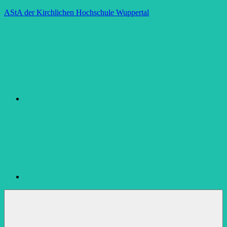
Zum
AStA der Kirchlichen Hochschule Wuppertal
Inhalt
Instagram
springen
Facebook