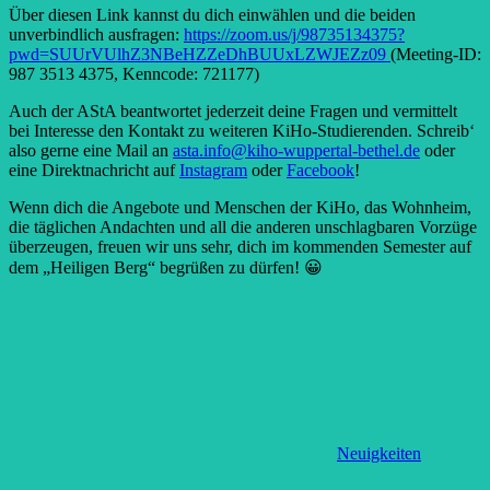
Über diesen Link kannst du dich einwählen und die beiden
unverbindlich ausfragen:
https://zoom.us/j/98735134375?
pwd=SUUrVUlhZ3NBeHZZeDhBUUxLZWJEZz09
(Meeting-ID:
987 3513 4375, Kenncode: 721177)
Auch der AStA beantwortet jederzeit deine Fragen und vermittelt
bei Interesse den Kontakt zu weiteren KiHo-Studierenden. Schreib‘
also gerne eine Mail an
asta.info@kiho-wuppertal-bethel.de
oder
eine Direktnachricht auf
Instagram
oder
Facebook
!
Wenn dich die Angebote und Menschen der KiHo, das Wohnheim,
die täglichen Andachten und all die anderen unschlagbaren Vorzüge
überzeugen, freuen wir uns sehr, dich im kommenden Semester auf
dem „Heiligen Berg“ begrüßen zu dürfen! 😀
Neuigkeiten