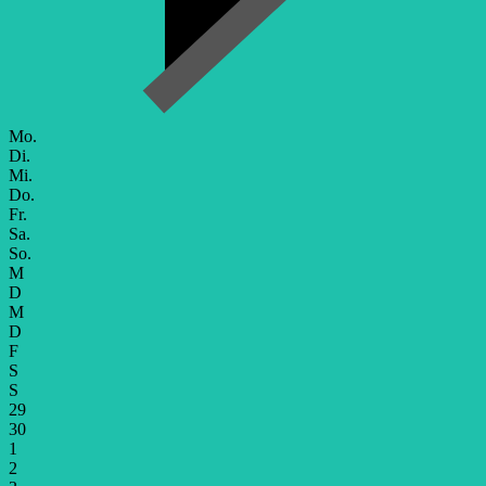
Mo.
Di.
Mi.
Do.
Fr.
Sa.
So.
M
D
M
D
F
S
S
29
30
1
2