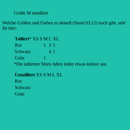
Größe M untalliert
Welche Größen und Farben es aktuell (Stand 03.12) noch gibt, seht
ihr hier:
Talliert
*
XS
S
M
L
XL
Rot
1
3
5
Schwarz
4
1
Grün
1
*Die tallierten Shirts fallen leider etwas kleiner aus
Untailliert
XS
S
M
L
XL
Rot
Schwarz
Grün