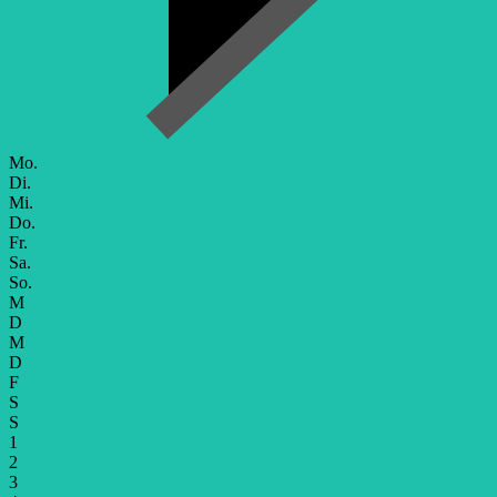
Mo.
Di.
Mi.
Do.
Fr.
Sa.
So.
M
D
M
D
F
S
S
1
2
3