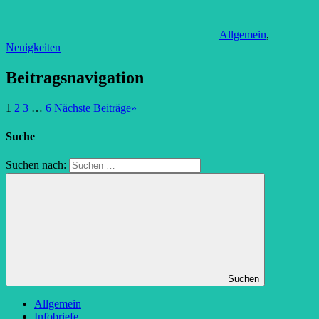
Allgemein
,
Neuigkeiten
Beitragsnavigation
1
2
3
…
6
Nächste Beiträge
»
Suche
Suchen nach:
Suchen
Allgemein
Infobriefe