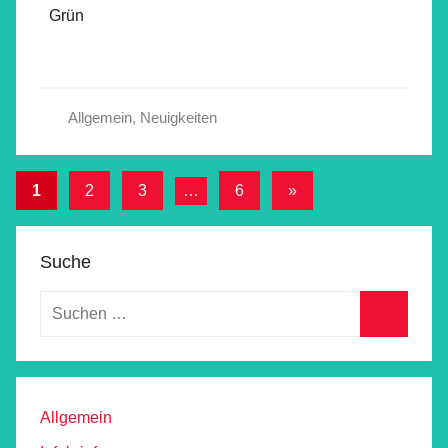
Grün
Allgemein
,
Neuigkeiten
Beitragsnavigation
Nächste
1
2
3
…
6
»
Beiträge
Suche
Allgemein