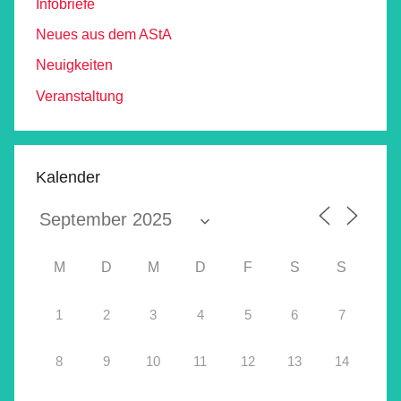
Infobriefe
Neues aus dem AStA
Neuigkeiten
Veranstaltung
Kalender
M
D
M
D
F
S
S
1
2
3
4
5
6
7
8
9
10
11
12
13
14