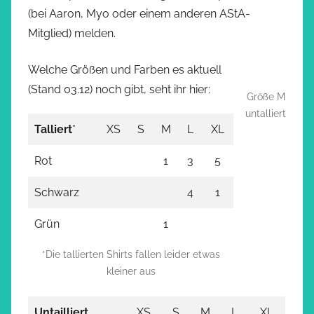
(bei Aaron, Myo oder einem anderen AStA-
Mitglied) melden.
Welche Größen und Farben es aktuell
(Stand 03.12) noch gibt, seht ihr hier:
Größe M
untalliert
Talliert
*
XS
S
M
L
XL
Rot
1
3
5
Schwarz
4
1
Grün
1
*Die tallierten Shirts fallen leider etwas
kleiner aus
Untailliert
XS
S
M
L
XL