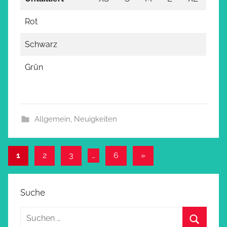
Rot
Schwarz
Grün
Allgemein
,
Neuigkeiten
Beitragsnavigation
Nächste
1
2
3
…
6
»
Beiträge
Suche