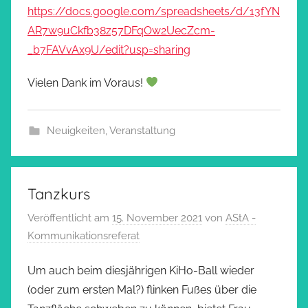
https://docs.google.com/spreadsheets/d/13fYN
AR7w9uCkfb38z57DFqOw2UecZcm-
_b7FAVvAx9U/edit?usp=sharing
Vielen Dank im Voraus!
Neuigkeiten
,
Veranstaltung
Tanzkurs
Veröffentlicht am
15. November 2021
von
AStA -
Kommunikationsreferat
Um auch beim diesjährigen KiHo-Ball wieder
(oder zum ersten Mal?) flinken Fußes über die